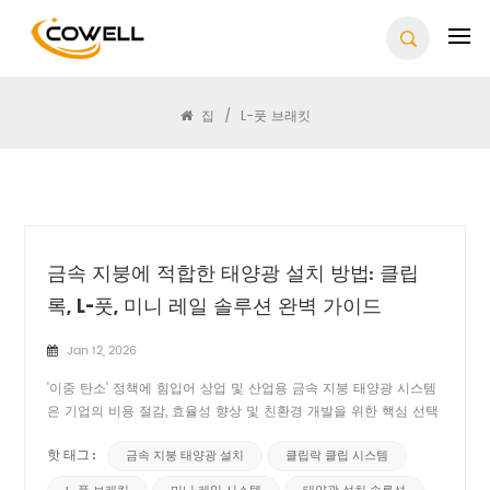
찾다
집
/
L-풋 브래킷
금속 지붕에 적합한 태양광 설치 방법: 클립
록, L-풋, 미니 레일 솔루션 완벽 가이드
Jan 12, 2026
'이중 탄소' 정책에 힘입어 상업 및 산업용 금속 지붕 태양광 시스템
은 기업의 비용 절감, 효율성 향상 및 친환경 개발을 위한 핵심 선택
지가 되었습니다. 그러나 금속 지붕 태양광 설치는 설치 효율성과
지붕 안전성의 균형 유지, 지붕 관통으로 인한 누수 위험 방지, 다양
금속 지붕 태양광 설치
클립락 클립 시스템
핫 태그 :
한 금속 지붕 형태에 대한 적응성 확보 및 장기적...