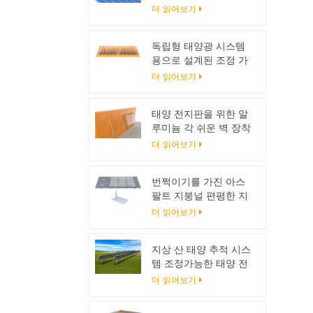
킷
더 읽어보기
독립형 태양광 시스템
용으로 설계된 조정 가
능한 태양광 패널 틸트
더 읽어보기
마운트 브래킷
태양 전지판을 위한 알
루미늄 각 쉬운 벽 장착
브래킷
더 읽어보기
번쩍이기를 가진 아스
팔트 지붕널 편평한 지
붕 태양 전지판 설치 체
더 읽어보기
계
지상 산 태양 추적 시스
템 조정가능한 태양 전
지판 대
더 읽어보기