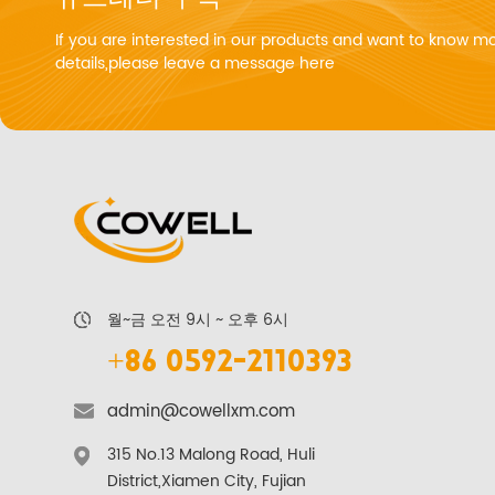
If you are interested in our products and want to know m
details,please leave a message here
월~금 오전 9시 ~ 오후 6시
+86 0592-2110393
admin@cowellxm.com
315 No.13 Malong Road, Huli
District,Xiamen City, Fujian