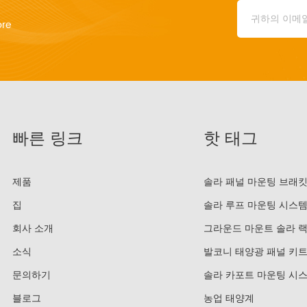
ore
빠른 링크
핫 태그
제품
솔라 패널 마운팅 브래
집
솔라 루프 마운팅 시스
회사 소개
그라운드 마운트 솔라 
소식
발코니 태양광 패널 키
조정 가능한 태양열 발코
니 장착 브래킷
문의하기
솔라 카포트 마운팅 시
블로그
농업 태양계