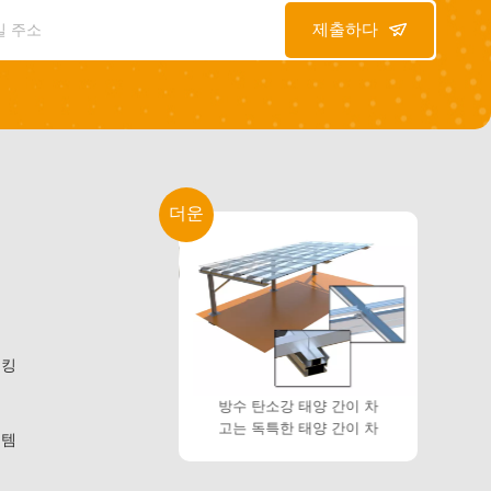
제출하다
더운
킷
템
랙킹
트
방수 탄소강 태양 간이 차
가로장 없는 편평한 지붕
고는 독특한 태양 간이 차
Ballasted 태양 벽돌쌓기
스템
고를 구성합니다.
체계