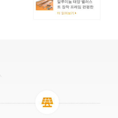
알루미늄 태양 밸러스
트 장착 프레임 편평한
지붕 체계
더 읽어보기
.